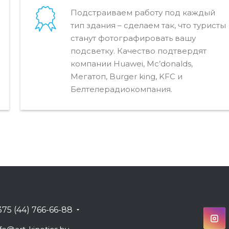
Подстраиваем работу под каждый
тип здания – сделаем так, что туристы
станут фотографировать вашу
подсветку. Качество подтвердят
компании Huawei, Mc’donalds,
Мегатоп, Burger king, KFC и
Белтелерадиокомпания.
375 (44) 766-66-88