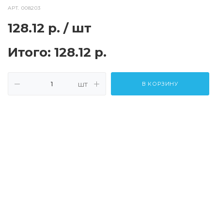
АРТ.
008203
128.12
р.
/ шт
Итого:
128.12 р.
шт
В КОРЗИНУ