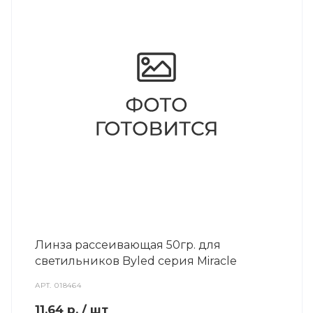
Линза рассеивающая 50гр. для
светильников Byled серия Miracle
АРТ.
018464
11.64
р.
/ шт