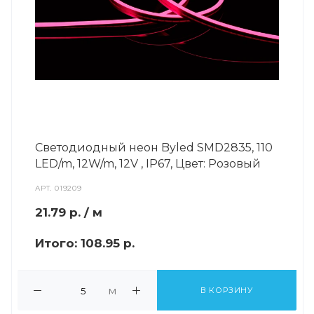
Светодиодный неон Byled SMD2835, 110
LED/m, 12W/m, 12V , IP67, Цвет: Розовый
АРТ.
019209
21.79
р.
/ м
Итого:
108.95 р.
м
В КОРЗИНУ