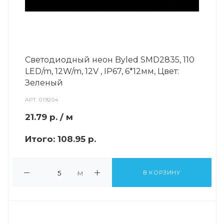
Светодиодный неон Byled SMD2835, 110
LED/m, 12W/m, 12V , IP67, 6*12мм, Цвет:
Зеленый
АРТ.
019204
21.79
р.
/ м
Итого:
108.95 р.
м
В КОРЗИНУ