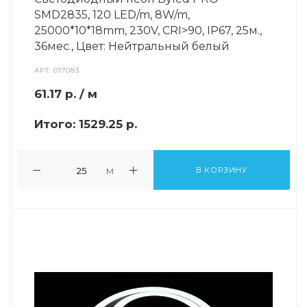
SMD2835, 120 LED/m, 8W/m,
25000*10*18mm, 230V, СRI>90, IP67, 25м.,
36мес., Цвет: Нейтральный белый
АРТ.
017083
61.17
р.
/ м
Итого:
1529.25 р.
м
В КОРЗИНУ