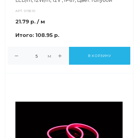
LED/m, 12W/m, 12V , IP67, Цвет: Голубой
АРТ.
019210
21.79
р.
/ м
Итого:
108.95 р.
м
В КОРЗИНУ