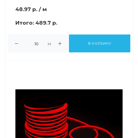
48.97
р.
/ м
Итого:
489.7 р.
м
В КОРЗИНУ