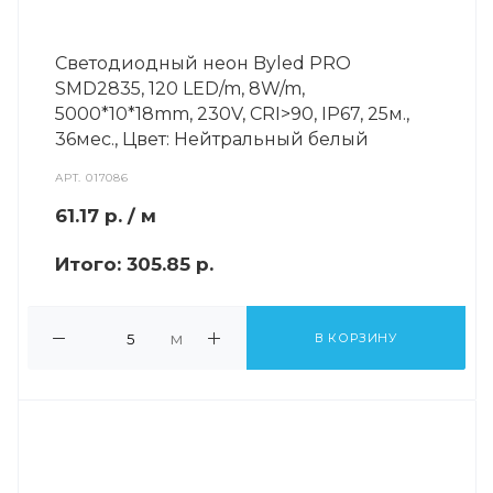
Светодиодный неон Byled PRO
SMD2835, 120 LED/m, 8W/m,
5000*10*18mm, 230V, СRI>90, IP67, 25м.,
36мес., Цвет: Нейтральный белый
АРТ.
017086
61.17
р.
/ м
Итого:
305.85 р.
м
В КОРЗИНУ