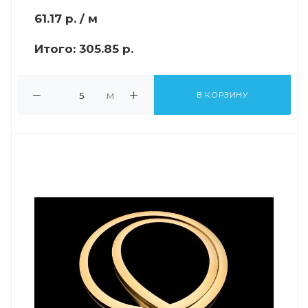
61.17
р.
/ м
Итого:
305.85 р.
м
В КОРЗИНУ