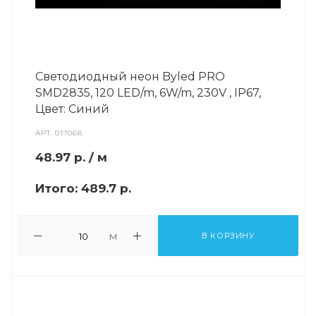
Светодиодный неон Byled PRO
SMD2835, 120 LED/m, 6W/m, 230V , IP67,
Цвет: Синий
АРТ.
017068
48.97
р.
/ м
Итого:
489.7 р.
м
В КОРЗИНУ