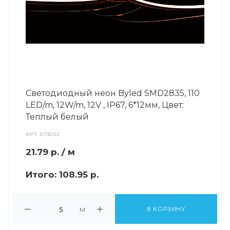
Светодиодный неон Byled SMD2835, 110
LED/m, 12W/m, 12V , IP67, 6*12мм, Цвет:
Теплый белый
АРТ.
019202
21.79
р.
/ м
Итого:
108.95 р.
м
В КОРЗИНУ