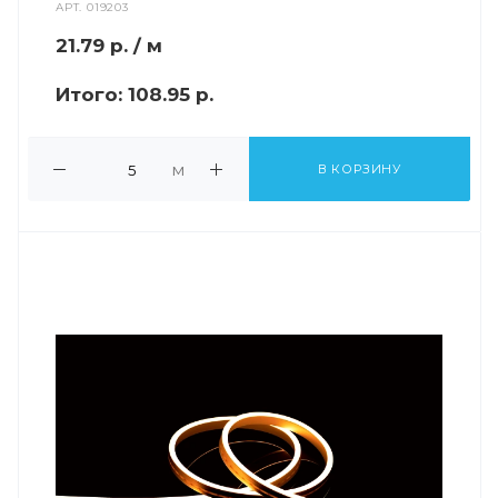
АРТ.
019203
21.79
р.
/ м
Итого:
108.95 р.
м
В КОРЗИНУ