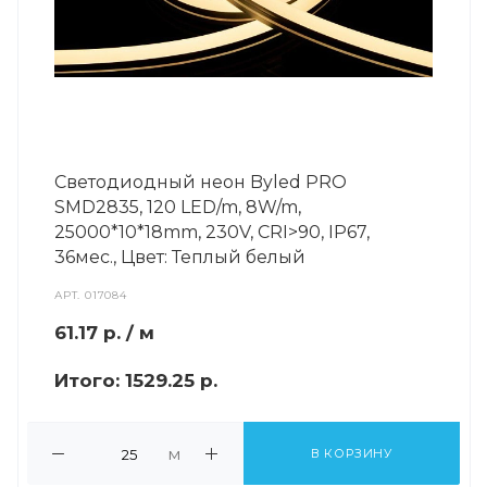
Светодиодный неон Byled PRO
SMD2835, 120 LED/m, 8W/m,
25000*10*18mm, 230V, СRI>90, IP67,
36мес., Цвет: Теплый белый
АРТ.
017084
61.17
р.
/ м
Итого:
1529.25 р.
м
В КОРЗИНУ