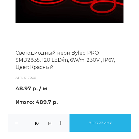
Светодиодный неон Byled PRO
SMD2835, 120 LED/m, 6W/m, 230V , IP67,
Цвет: Красный
АРТ.
017066
48.97
р.
/ м
Итого:
489.7 р.
м
В КОРЗИНУ