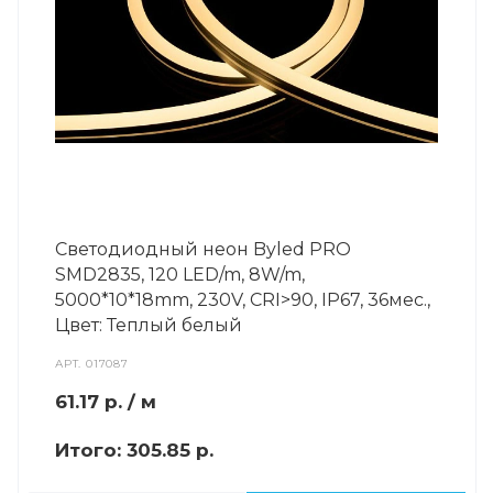
Светодиодный неон Byled PRO
SMD2835, 120 LED/m, 8W/m,
5000*10*18mm, 230V, СRI>90, IP67, 36мес.,
Цвет: Теплый белый
АРТ.
017087
61.17
р.
/ м
Итого:
305.85 р.