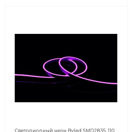
Светодиодный неон Byled SMD2835, 110