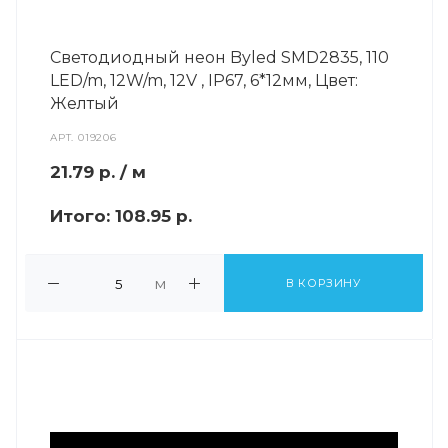
Светодиодный неон Byled SMD2835, 110
LED/m, 12W/m, 12V , IP67, 6*12мм, Цвет:
Желтый
АРТ.
019206
21.79
р.
/ м
Итого:
108.95 р.
м
В КОРЗИНУ