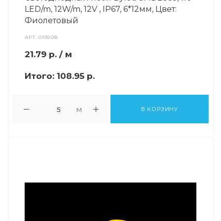
LED/m, 12W/m, 12V , IP67, 6*12мм, Цвет:
Фиолетовый
АРТ.
019208
21.79
р.
/ м
Итого:
108.95 р.
м
В КОРЗИНУ