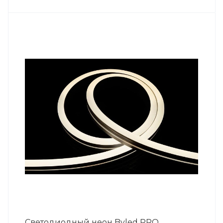
Светодиодный неон Byled PRO