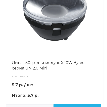
Линза 50гр. для модулей 10W Byled
серия UNI2.0 Mini
АРТ.
009223
5.7
р.
/ шт
Итого:
5.7 р.