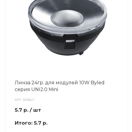
Линза 24гр. для модулей 10W Byled
серия UNI2.0 Mini
АРТ.
009221
5.7
р.
/ шт
Итого:
5.7 р.