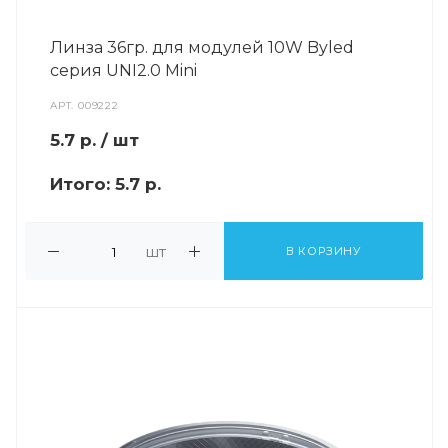
Линза 36гр. для модулей 10W Byled
серия UNI2.0 Mini
АРТ.
009222
5.7
р.
/ шт
Итого:
5.7 р.
шт
В КОРЗИНУ