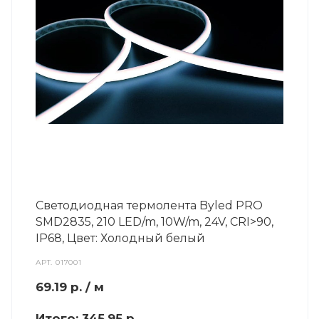
Светодиодная термолента Byled PRO
SMD2835, 210 LED/m, 10W/m, 24V, СRI>90,
IP68, Цвет: Холодный белый
АРТ.
017001
69.19
р.
/ м
Итого:
345.95 р.