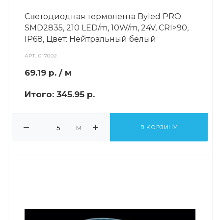
Светодиодная термолента Byled PRO
SMD2835, 210 LED/m, 10W/m, 24V, СRI>90,
IP68, Цвет: Нейтральный белый
АРТ.
017002
69.19
р.
/ м
Итого:
345.95 р.
м
В КОРЗИНУ