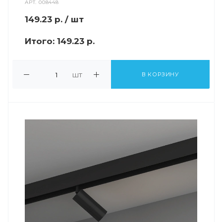
АРТ.
008448
149.23
р.
/ шт
Итого:
149.23 р.
шт
В КОРЗИНУ