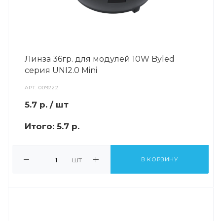
Линза 36гр. для модулей 10W Byled
серия UNI2.0 Mini
АРТ.
009222
5.7
р.
/ шт
Итого:
5.7 р.
шт
В КОРЗИНУ