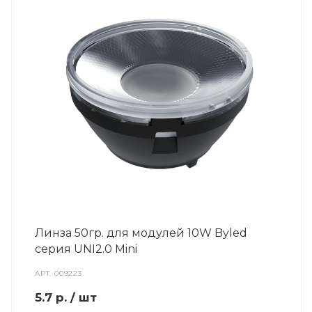
Линза 50гр. для модулей 10W Byled
серия UNI2.0 Mini
АРТ.
009223
5.7
р.
/ шт