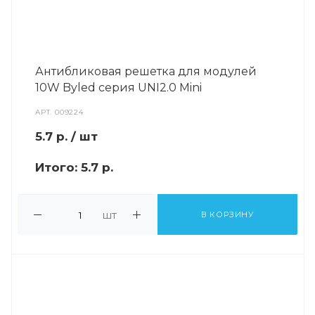
Антибликовая решетка для модулей
10W Byled серия UNI2.0 Mini
АРТ.
009224
5.7
р.
/ шт
Итого:
5.7 р.
шт
В КОРЗИНУ