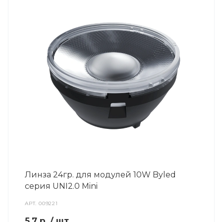
Линза 24гр. для модулей 10W Byled
серия UNI2.0 Mini
АРТ.
009221
5.7
р.
/ шт