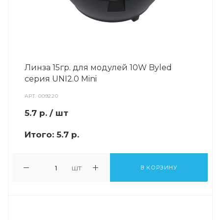
Линза 15гр. для модулей 10W Byled
серия UNI2.0 Mini
АРТ.
009220
5.7
р.
/ шт
Итого:
5.7 р.
шт
В КОРЗИНУ