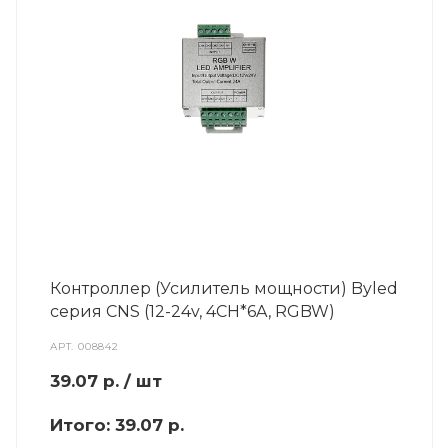
Контроллер (Усилитель мощности) Byled
серия CNS (12-24v, 4CH*6A, RGBW)
АРТ.
008842
39.07
р.
/ шт
Итого:
39.07 р.