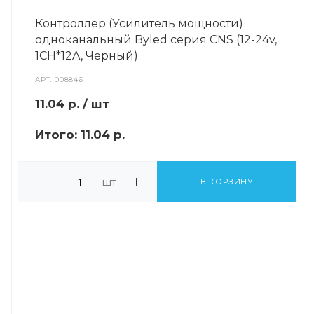
Контроллер (Усилитель мощности)
одноканальный Byled серия CNS (12-24v,
1CH*12A, Черный)
АРТ.
008846
11.04
р.
/ шт
Итого:
11.04 р.
шт
В КОРЗИНУ