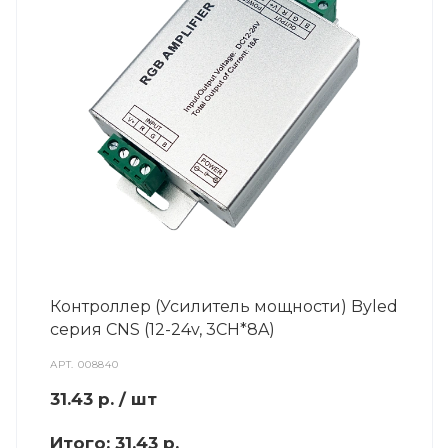
Контроллер (Усилитель мощности) Byled
серия CNS (12-24v, 3CH*8A)
АРТ.
008840
31.43
р.
/ шт
Итого:
31.43 р.