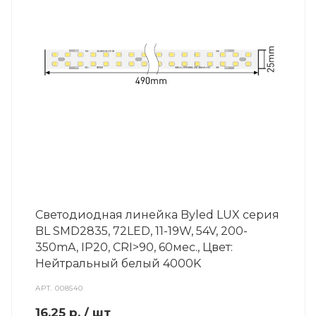
Светодиодная линейка Byled LUX серия
BL SMD2835, 72LED, 11-19W, 54V, 200-
350mA, IP20, CRI>90, 60мес., Цвет:
Нейтральный белый 4000K
АРТ.
008540
16.25
р.
/ шт