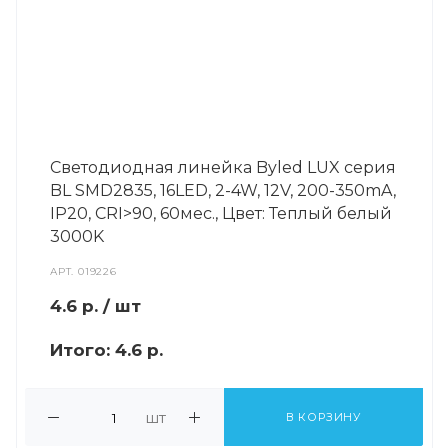
Светодиодная линейка Byled LUX серия
BL SMD2835, 16LED, 2-4W, 12V, 200-350mA,
IP20, CRI>90, 60мес., Цвет: Теплый белый
3000K
АРТ.
019226
4.6
р.
/ шт
Итого:
4.6 р.
шт
В КОРЗИНУ