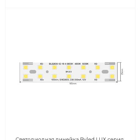
Светодиодная линейка Byled LUX серия