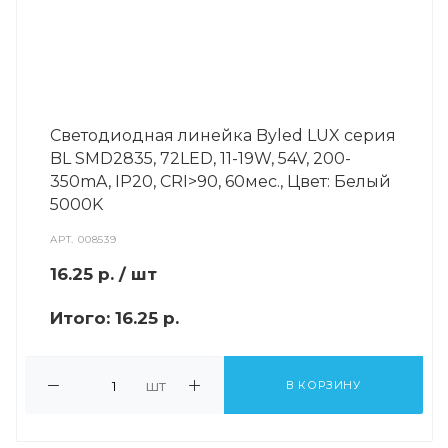
Светодиодная линейка Byled LUX серия
BL SMD2835, 72LED, 11-19W, 54V, 200-
350mA, IP20, CRI>90, 60мес., Цвет: Белый
5000K
АРТ.
008539
16.25
р.
/ шт
Итого:
16.25 р.
шт
В КОРЗИНУ