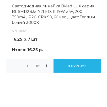
Светодиодная линейка Byled LUX серия
BL SMD2835, 72LED, 11-19W, 54V, 200-
350mA, IP20, CRI>90, 60мес., Цвет: Теплый
белый 3000K
АРТ.
008541
16.25
р.
/ шт
Итого:
16.25 р.
шт
В КОРЗИНУ