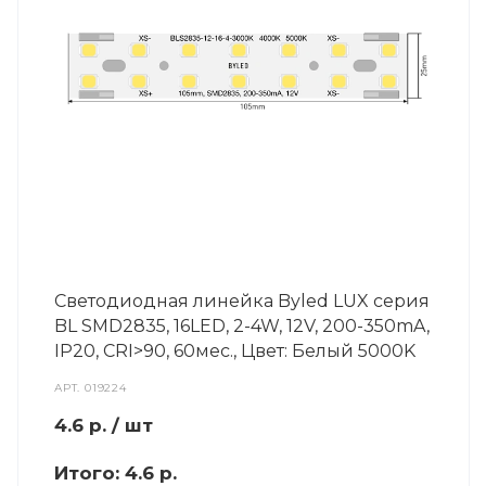
Светодиодная линейка Byled LUX серия
BL SMD2835, 16LED, 2-4W, 12V, 200-350mA,
IP20, CRI>90, 60мес., Цвет: Белый 5000K
АРТ.
019224
4.6
р.
/ шт
Итого:
4.6 р.