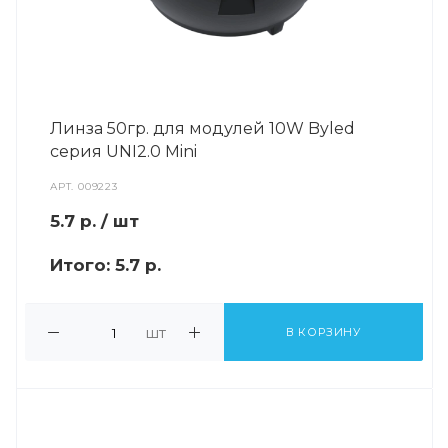
Линза 50гр. для модулей 10W Byled
серия UNI2.0 Mini
АРТ.
009223
5.7
р.
/ шт
Итого:
5.7 р.
шт
В КОРЗИНУ