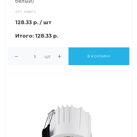
белый)
АРТ.
008072
128.33
р.
/ шт
Итого:
128.33 р.
шт
В КОРЗИНУ