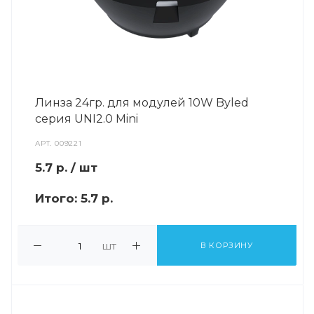
Линза 24гр. для модулей 10W Byled
серия UNI2.0 Mini
АРТ.
009221
5.7
р.
/ шт
Итого:
5.7 р.
шт
В КОРЗИНУ