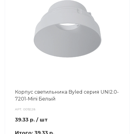
Корпус светильника Byled серия UNI2.0-
7201-Mini Белый
АРТ.
009228
39.33
р.
/ шт
Итого:
39.33 р.