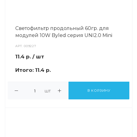
Светофильтр продольный 60гр. для
модулей 10W Byled серия UNI2.0 Mini
АРТ.
009227
11.4
р.
/ шт
Итого:
11.4 р.
шт
В КОРЗИНУ