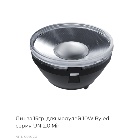
Линза 15гр. для модулей 10W Byled
серия UNI2.0 Mini
АРТ.
009220