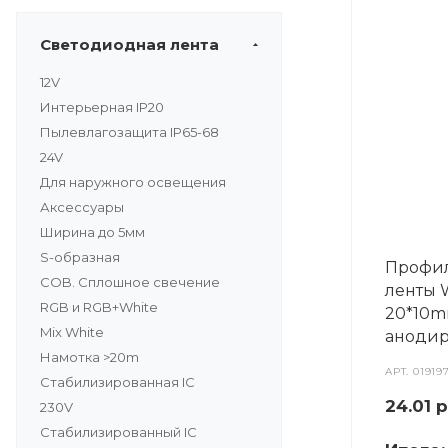
Светодиодная лента
12V
Интерьерная IP20
Пылевлагозащита IP65-68
24V
Для наружного освещения
Аксессуары
Ширина до 5мм
S-образная
Профил
COB. Сплошное свечение
ленты 
RGB и RGB+White
20*10
Mix White
аноди
Намотка >20m
АРТ.
01919
Стабилизированная IC
24.01
р
230V
Стабилизированный IC