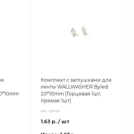
ля
Комплект с заглушками для
ленты WALLWASHER Byled
20*10mm
20*10mm (Торцевая 1шт,
прямая 1шт)
АРТ.
019195
1.63
р.
/ шт