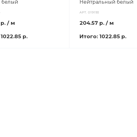
 белый
Нейтральный белый
4
АРТ.
019193
7
р.
/ м
204.57
р.
/ м
:
1022.85 р.
Итого:
1022.85 р.