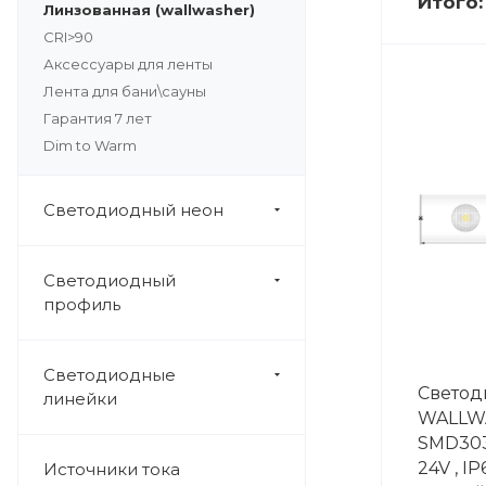
Итого
Линзованная (wallwasher)
CRI>90
Аксессуары для ленты
Лента для бани\сауны
Гарантия 7 лет
Dim to Warm
Светодиодный неон
Светодиодный
профиль
Светодиодные
Светод
линейки
WALLW
SMD303
24V , IP
Источники тока