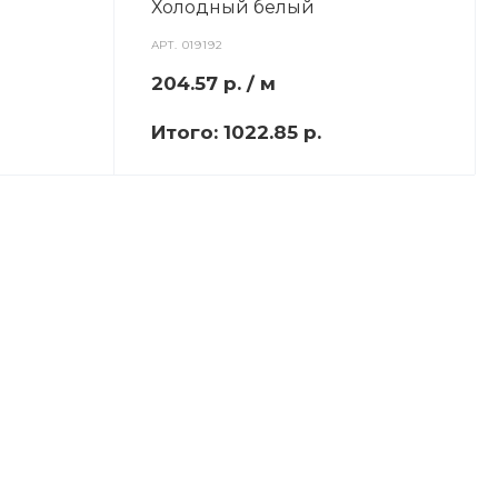
Холодный белый
АРТ.
019192
204.57
р.
/ м
Итого:
1022.85 р.