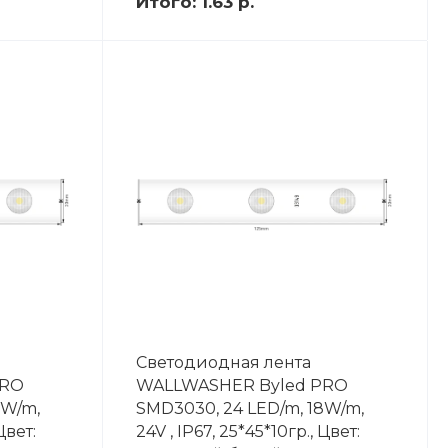
Итого:
1.63 р.
Светодиодная лента
PRO
WALLWASHER Byled PRO
8W/m,
SMD3030, 24 LED/m, 18W/m,
Цвет:
24V , IP67, 25*45*10гр., Цвет: