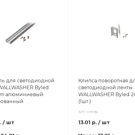
ь для светодиодной
Клипса поворотная д
WALLWASHER Byled
светодиодной ленты
mm алюминиевый
WALLWASHER Byled 
рованный
(1шт.)
7
АРТ.
019196
.
/ шт
13.01
р.
/ шт