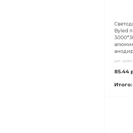
Свето
Byled 
3000*3
алюми
аноди
АРТ.
00707
85.44
р
Итого