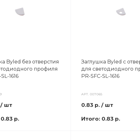
а Byled без отверстия
Заглушка Byled с отв
етодиодного профиля
для светодиодного 
SL-1616
PR-SFC-SL-1616
9
АРТ.
007065
/ шт
0.83
р.
/ шт
:
0.83 р.
Итого:
0.83 р.