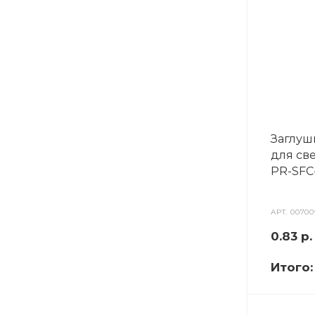
Заглушк
для св
PR-SFC-
АРТ.
00700
0.83
р.
Итого