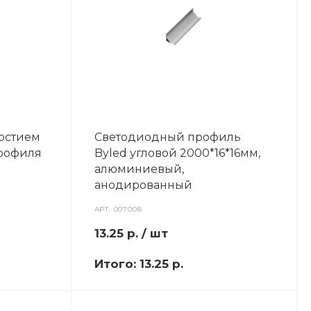
ерстием
Светодиодный профиль
профиля
Byled угловой 2000*16*16мм,
алюминиевый,
анодированный
АРТ.
007008
13.25
р.
/ шт
Итого:
13.25 р.