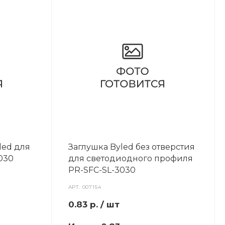
led для
Заглушка Byled без отверстия
030
для светодиодного профиля
PR-SFC-SL-3030
АРТ.
007154
0.83
р.
/ шт