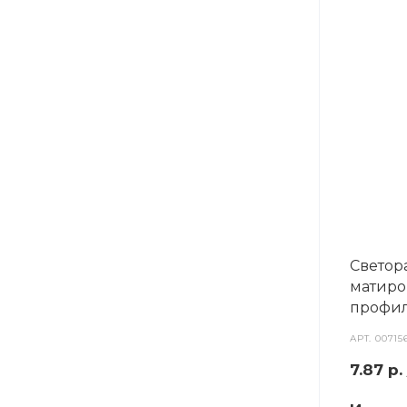
Светор
матиро
профил
АРТ.
00715
7.87
р.