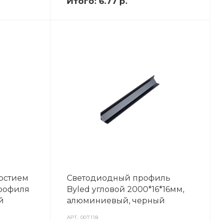
Итого:
6.77 р.
ерстием
Светодиодный профиль
профиля
Byled угловой 2000*16*16мм,
й
алюминиевый, черный
АРТ.
007118