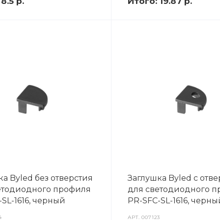
:
8.5 р.
Итого:
19.87 р.
а Byled без отверстия
Заглушка Byled с отв
етодиодного профиля
для светодиодного 
SL-1616, черный
PR-SFC-SL-1616, черны
4
АРТ.
007123