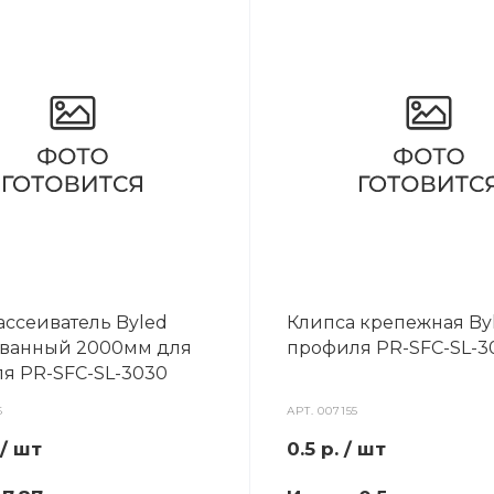
ассеиватель Byled
Клипса крепежная By
ванный 2000мм для
профиля PR-SFC-SL-3
я PR-SFC-SL-3030
6
АРТ.
007155
/ шт
0.5
р.
/ шт