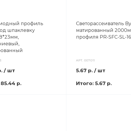
диодный профиль
Светорассеиватель By
под шпаклевку
матированный 2000м
8*23мм,
профиля PR-SFC-SL-16
ниевый,
рованный
3
АРТ.
007011
.
/ шт
5.67
р.
/ шт
:
85.44 р.
Итого:
5.67 р.