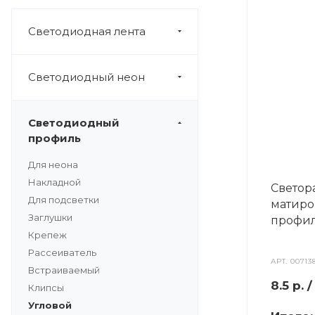
Светодиодная лента
Светодиодный неон
Светодиодный
профиль
Для неона
Накладной
Светор
Для подсветки
матиро
Заглушки
профил
Крепеж
Рассеиватель
АРТ.
00713
Встраиваемый
8.5
р.
/
Клипсы
Угловой