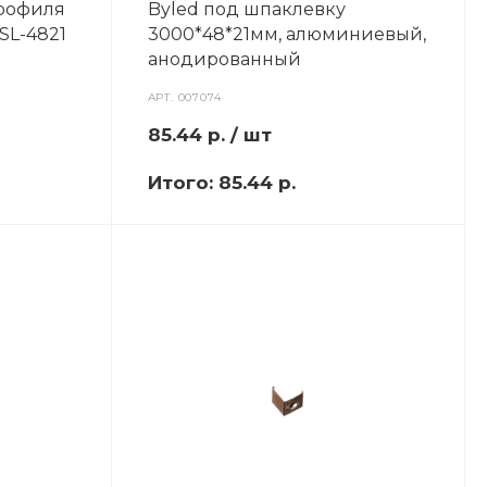
профиля
Byled под шпаклевку
SL-4821
3000*48*21мм, алюминиевый,
анодированный
АРТ.
007074
85.44
р.
/ шт
Итого:
85.44 р.