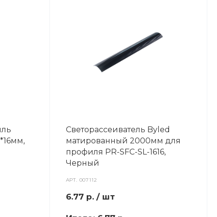
иль
Светорассеиватель Byled
*16мм,
матированный 2000мм для
профиля PR-SFC-SL-1616,
Черный
АРТ.
007112
6.77
р.
/ шт