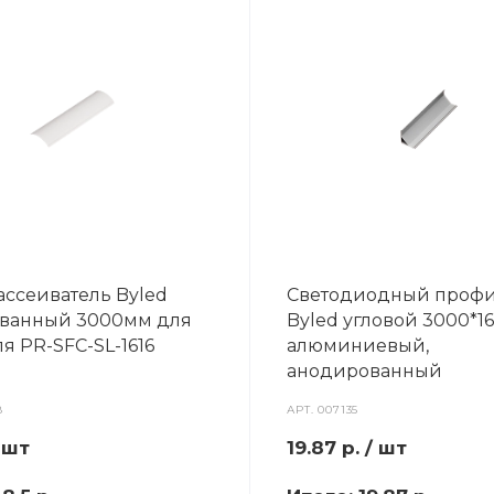
ассеиватель Byled
Светодиодный проф
ванный 3000мм для
Byled угловой 3000*16
я PR-SFC-SL-1616
алюминиевый,
анодированный
8
АРТ.
007135
 шт
19.87
р.
/ шт