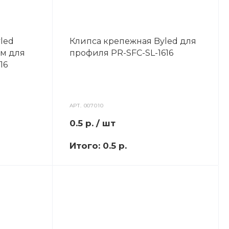
led
Клипса крепежная Byled для
м для
профиля PR-SFC-SL-1616
16
АРТ.
007010
0.5
р.
/ шт
Итого:
0.5 р.