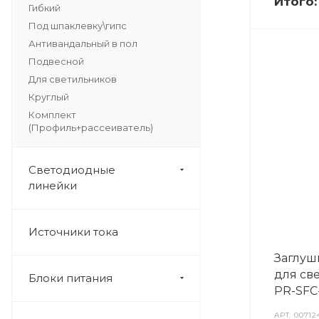
Итого
Гибкий
Под шпаклевку\гипс
Антивандальный в пол
Подвесной
Для светильников
Круглый
Комплект
(Профиль+рассеиватель)
Светодиодные
линейки
Источники тока
Заглушк
для св
Блоки питания
PR-SFC-
АРТ.
00712