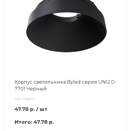
Корпус светильника Byled серия UNI2.0-
7701 Черный
АРТ.
009211
47.78
р.
/ шт
Итого:
47.78 р.