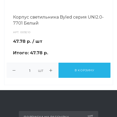
Корпус светильника Byled серия UNI2.0-
7701 Белый
АРТ.
009210
47.78
р.
/ шт
Итого:
47.78 р.
шт
В КОРЗИНУ