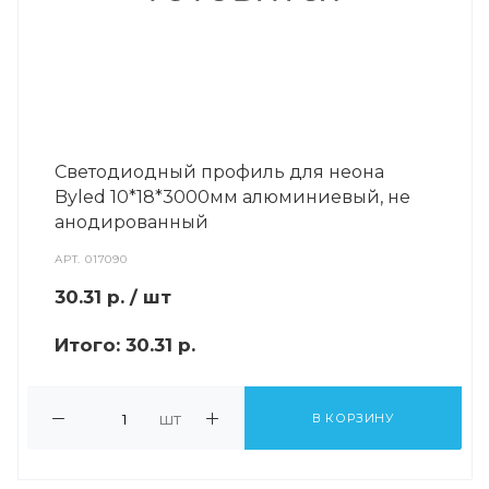
Светодиодный профиль для неона
Byled 10*18*3000мм алюминиевый, не
анодированный
АРТ.
017090
30.31
р.
/ шт
Итого:
30.31 р.
шт
В КОРЗИНУ