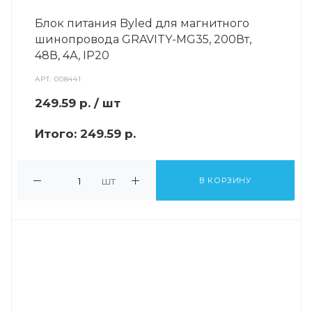
Блок питания Byled для магнитного
шинопровода GRAVITY-MG35, 200Вт,
48В, 4А, IP20
АРТ.
008441
249.59
р.
/ шт
Итого:
249.59 р.
шт
В КОРЗИНУ