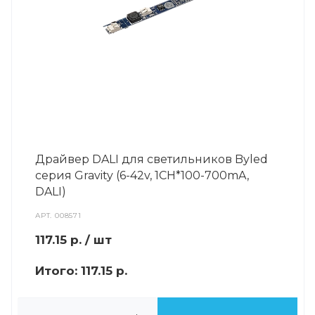
Драйвер DALI для светильников Byled
серия Gravity (6-42v, 1CH*100-700mA,
DALI)
АРТ.
008571
117.15
р.
/ шт
Итого:
117.15 р.