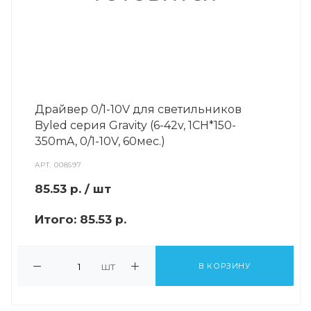
Драйвер 0/1-10V для светильников
Byled серия Gravity (6-42v, 1CH*150-
350mA, 0/1-10V, 60мес.)
АРТ.
008597
85.53
р.
/ шт
Итого:
85.53 р.
шт
В КОРЗИНУ