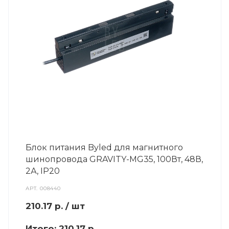
Блок питания Byled для магнитного
шинопровода GRAVITY-MG35, 100Вт, 48В,
2А, IP20
АРТ.
008440
210.17
р.
/ шт
Итого:
210.17 р.