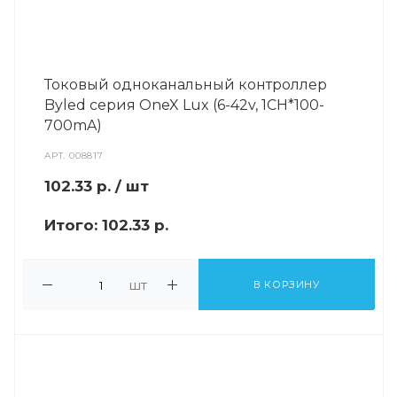
Токовый одноканальный контроллер
Byled серия OneX Lux (6-42v, 1CH*100-
700mA)
АРТ.
008817
102.33
р.
/ шт
Итого:
102.33 р.
шт
В КОРЗИНУ