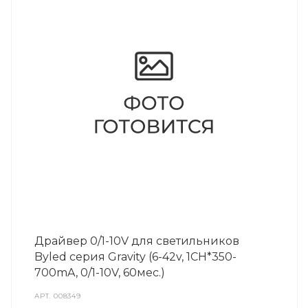
Драйвер 0/1-10V для светильников
Byled серия Gravity (6-42v, 1CH*350-
700mA, 0/1-10V, 60мес.)
АРТ.
008349