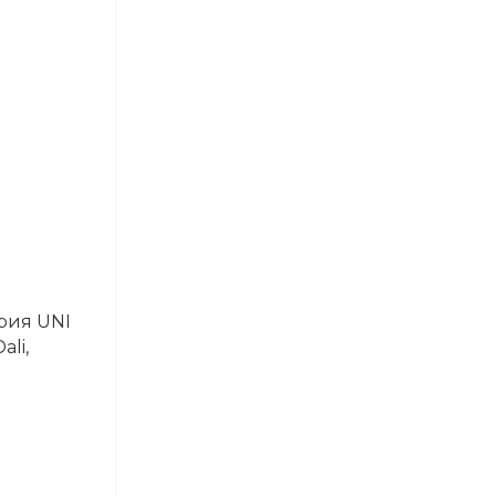
рия UNI
ali,