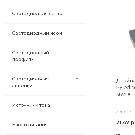
Светодиодная лента
Светодиодный неон
Светодиодный
профиль
Светодиодные
Драйве
линейки
Byled с
36VDC, 
Источники тока
АРТ.
00899
21.47
р
Блоки питания