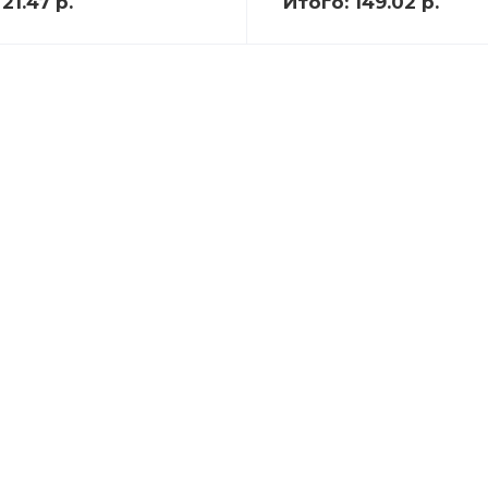
:
21.47 р.
Итого:
149.02 р.