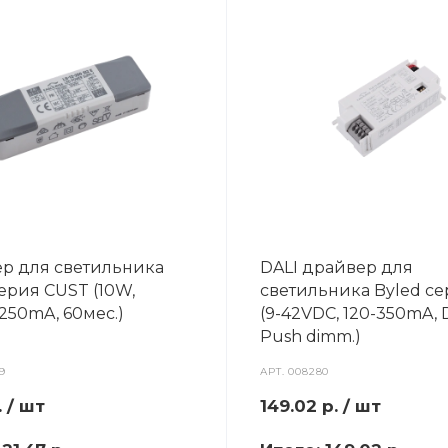
р для светильника
DALI драйвер для
ерия CUST (10W,
светильника Byled се
250mA, 60мес.)
(9-42VDC, 120-350mA, D
Push dimm.)
9
АРТ.
008280
.
/ шт
149.02
р.
/ шт