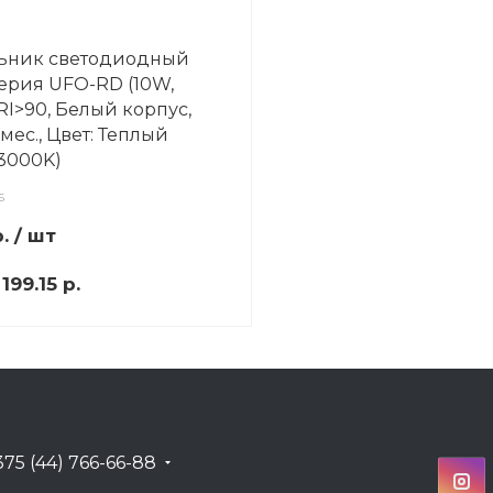
ьник светодиодный
серия UFO-RD (10W,
RI>90, Белый корпус,
0мес., Цвет: Теплый
3000K)
6
.
/ шт
:
199.15 р.
375 (44) 766-66-88