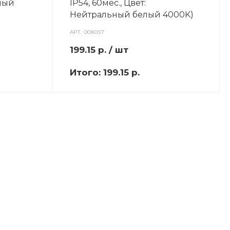
плый
IP54, 60мес., Цвет:
Нейтральный белый 4000K)
АРТ.
008057
199.15
р.
/ шт
Итого:
199.15 р.