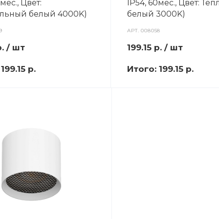
мес., Цвет:
IP54, 60мес., Цвет: Те
льный белый 4000K)
белый 3000K)
9
АРТ.
008058
.
/ шт
199.15
р.
/ шт
:
199.15 р.
Итого:
199.15 р.