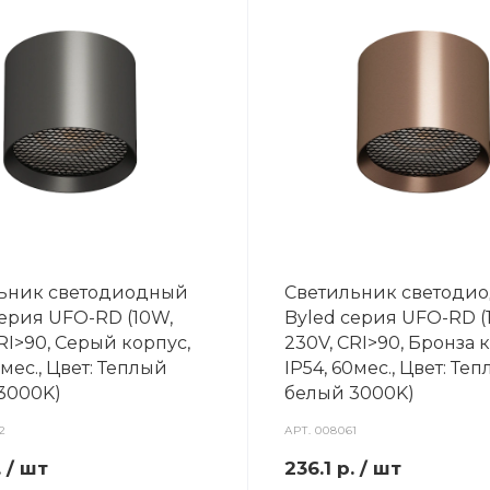
ьник светодиодный
Светильник светоди
серия UFO-RD (10W,
Byled серия UFO-RD (
RI>90, Серый корпус,
230V, CRI>90, Бронза 
0мес., Цвет: Теплый
IP54, 60мес., Цвет: Те
3000K)
белый 3000K)
2
АРТ.
008061
.
/ шт
236.1
р.
/ шт