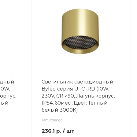
одный
Светильник светодиодный
10W,
Byled серия UFO-RD (10W,
корпус,
230V, CRI>90, Латунь корпус,
плый
IP54, 60мес., Цвет: Теплый
белый 3000K)
АРТ.
008060
236.1
р.
/ шт