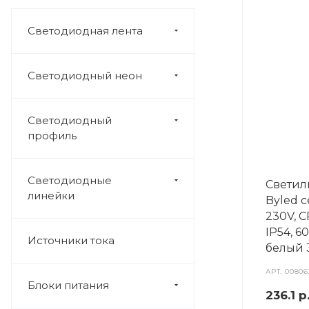
Светодиодная лента
Светодиодный неон
Светодиодный
профиль
Светодиодные
Светил
линейки
Byled 
230V, C
IP54, 6
Источники тока
белый 
АРТ.
00806
Блоки питания
236.1
р