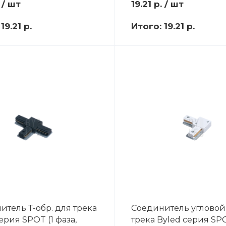
/ шт
19.21
р.
/ шт
:
19.21 р.
Итого:
19.21 р.
итель Т-обр. для трека
Соединитель угловой
ерия SPOT (1 фаза,
трека Byled серия SPO