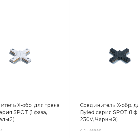
итель Х-обр. для трека
Соединитель Х-обр. д
ерия SPOT (1 фаза,
Byled серия SPOT (1 ф
Белый)
230V, Черный)
9
АРТ.
008608