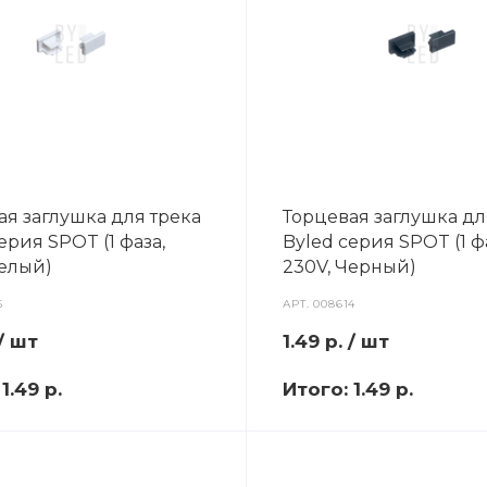
ая заглушка для трека
Торцевая заглушка дл
ерия SPOT (1 фаза,
Byled серия SPOT (1 ф
Белый)
230V, Черный)
5
АРТ.
008614
/ шт
1.49
р.
/ шт
:
1.49 р.
Итого:
1.49 р.