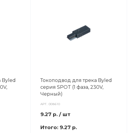
 Byled
Токоподвод для трека Byled
0V,
серия SPOT (1 фаза, 230V,
Черный)
АРТ.
008610
9.27
р.
/ шт
Итого:
9.27 р.