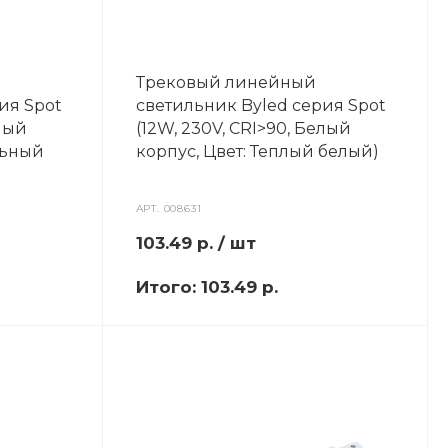
Трековый линейный
ия Spot
светильник Byled серия Spot
елый
(12W, 230V, CRI>90, Белый
льный
корпус, Цвет: Теплый белый)
АРТ.
008631
103.49
р.
/ шт
Итого:
103.49 р.