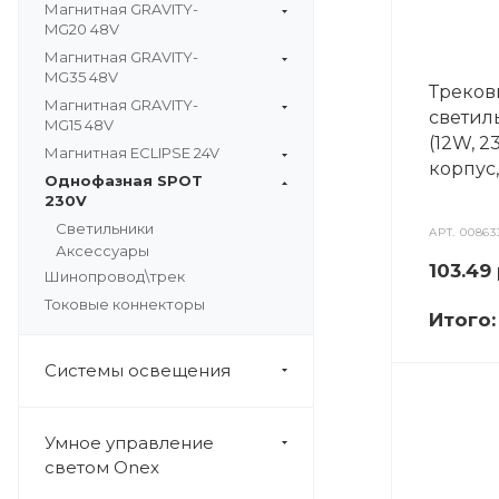
Магнитная GRAVITY-
MG20 48V
Магнитная GRAVITY-
MG35 48V
Треко
Магнитная GRAVITY-
светил
MG15 48V
(12W, 2
Магнитная EСLIPSE 24V
корпус,
Однофазная SPOT
230V
Светильники
АРТ.
00863
Аксессуары
103.49
Шинопровод\трек
Токовые коннекторы
Итого
Системы освещения
Умное управление
светом Onex