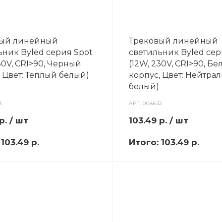
вый линейный
Трековый линейный
ьник Byled серия Spot
светильник Byled сер
30V, CRI>90, Черный
(12W, 230V, CRI>90, Б
 Цвет: Теплый белый)
корпус, Цвет: Нейтра
белый)
3
АРТ.
008632
р.
/ шт
103.49
р.
/ шт
:
103.49 р.
Итого:
103.49 р.