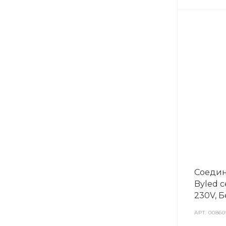
Соедин
Byled с
230V, 
АРТ.
00860