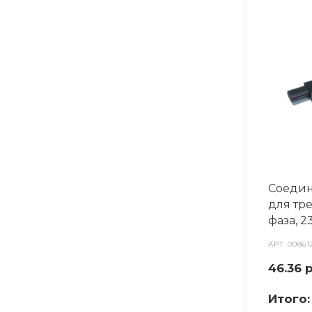
Соедин
для тре
фаза, 2
АРТ.
00861
46.36
р
Итого