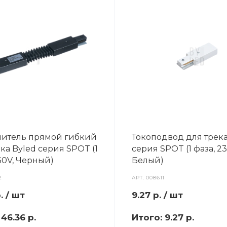
итель прямой гибкий
Токоподвод для трека
ка Byled серия SPOT (1
серия SPOT (1 фаза, 23
30V, Черный)
Белый)
2
АРТ.
008611
.
/ шт
9.27
р.
/ шт
:
46.36 р.
Итого:
9.27 р.