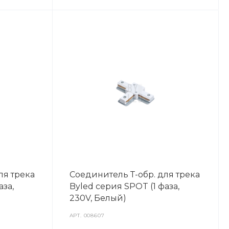
ля трека
Соединитель Т-обр. для трека
аза,
Byled серия SPOT (1 фаза,
230V, Белый)
АРТ.
008607