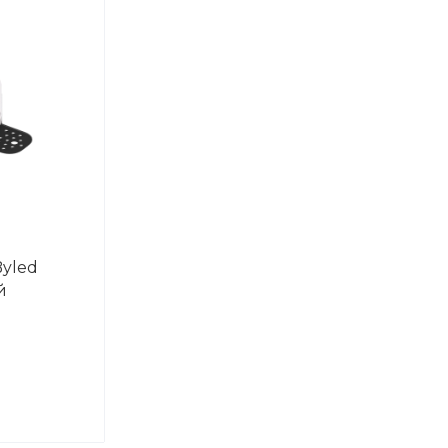
Byled
й