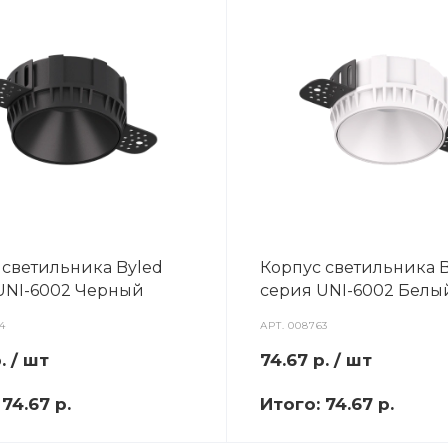
 светильника Byled
Корпус светильника 
UNI-6002 Черный
серия UNI-6002 Белы
4
АРТ.
008763
.
/ шт
74.67
р.
/ шт
:
74.67 р.
Итого:
74.67 р.