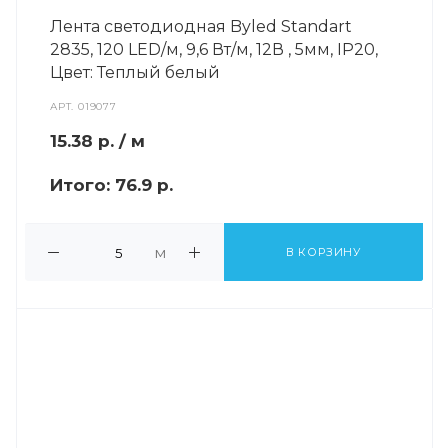
Лента светодиодная Byled Standart
2835, 120 LED/м, 9,6 Вт/м, 12В , 5мм, IP20,
Цвет: Теплый белый
АРТ.
019077
15.38
р.
/ м
Итого:
76.9 р.
м
В КОРЗИНУ