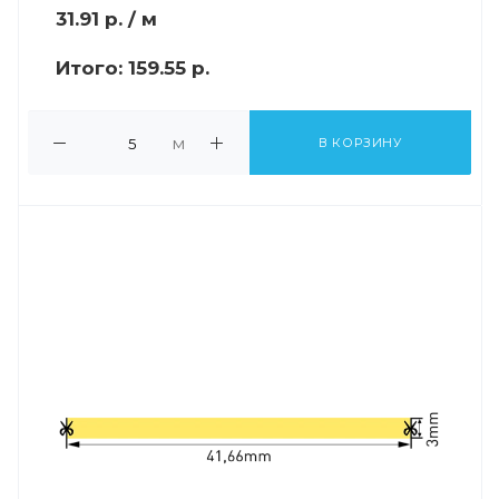
31.91
р.
/ м
Итого:
159.55 р.
м
В КОРЗИНУ