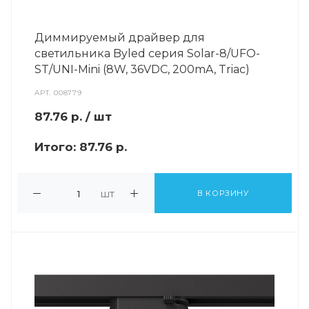
Диммируемый драйвер для
светильника Byled серия Solar-8/UFO-
ST/UNI-Mini (8W, 36VDC, 200mA, Triac)
АРТ.
008779
87.76
р.
/ шт
Итого:
87.76 р.
шт
В КОРЗИНУ