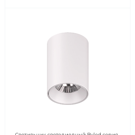
Светильник светодиодный Byled серия