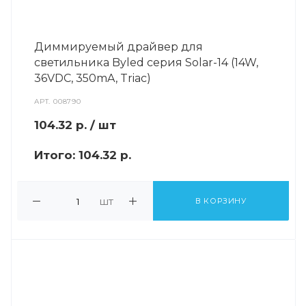
Диммируемый драйвер для
светильника Byled серия Solar-14 (14W,
36VDC, 350mA, Triac)
АРТ.
008790
104.32
р.
/ шт
Итого:
104.32 р.
шт
В КОРЗИНУ