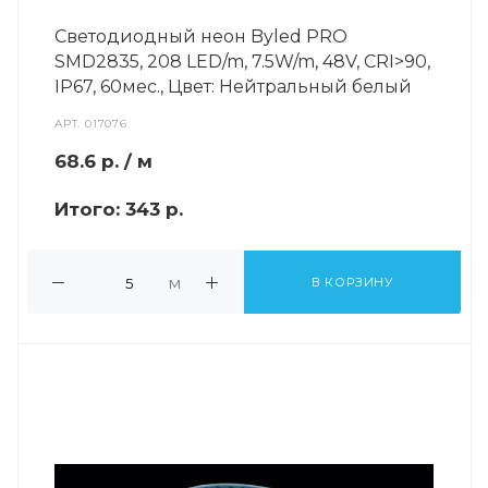
Светодиодный неон Byled PRO
SMD2835, 208 LED/m, 7.5W/m, 48V, СRI>90,
IP67, 60мес., Цвет: Нейтральный белый
АРТ.
017076
68.6
р.
/ м
Итого:
343 р.
м
В КОРЗИНУ