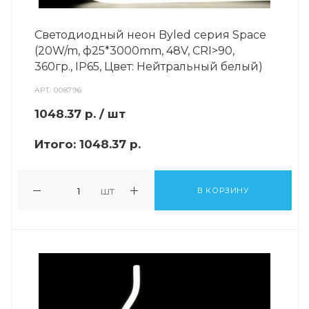
Светодиодный неон Byled серия Space
(20W/m, ф25*3000mm, 48V, CRI>90,
360гр., IP65, Цвет: Нейтральный белый)
АРТ.
008796
1048.37
р.
/ шт
Итого:
1048.37 р.
шт
В КОРЗИНУ