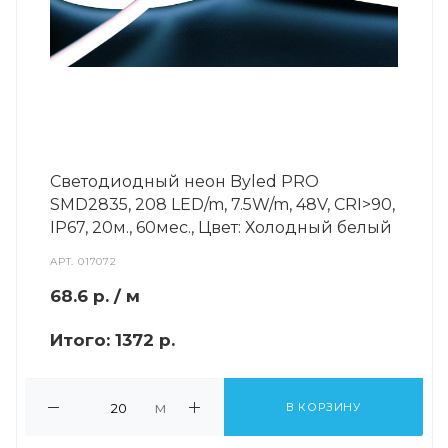
Светодиодный неон Byled PRO
SMD2835, 208 LED/m, 7.5W/m, 48V, СRI>90,
IP67, 20м., 60мес., Цвет: Холодный белый
АРТ.
017072
68.6
р.
/ м
Итого:
1372 р.
м
В КОРЗИНУ