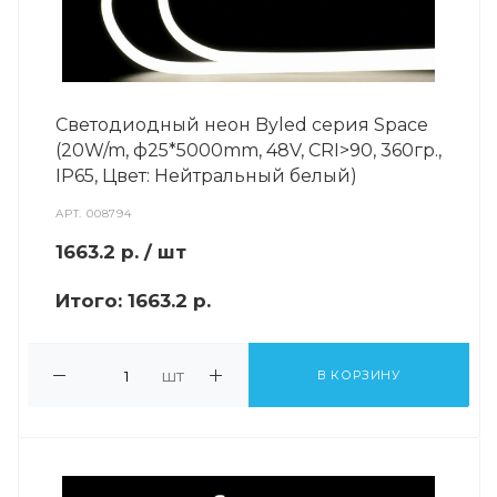
Светодиодный неон Byled серия Space
(20W/m, ф25*5000mm, 48V, CRI>90, 360гр.,
IP65, Цвет: Нейтральный белый)
АРТ.
008794
1663.2
р.
/ шт
Итого:
1663.2 р.
шт
В КОРЗИНУ