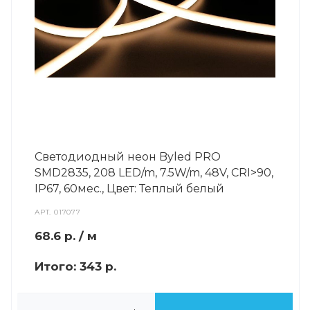
Светодиодный неон Byled PRO
SMD2835, 208 LED/m, 7.5W/m, 48V, СRI>90,
IP67, 60мес., Цвет: Теплый белый
АРТ.
017077
68.6
р.
/ м
Итого:
343 р.