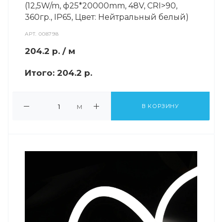
(12,5W/m, ф25*20000mm, 48V, CRI>90,
360гр., IP65, Цвет: Нейтральный белый)
АРТ.
008798
204.2
р.
/ м
Итого:
204.2 р.
м
В КОРЗИНУ