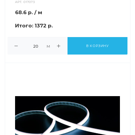
АРТ.
017073
68.6
р.
/ м
Итого:
1372 р.
м
В КОРЗИНУ