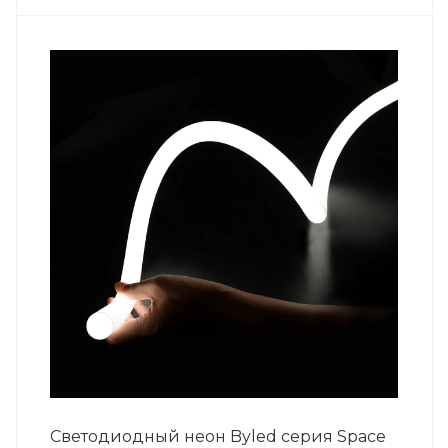
Светодиодный неон Byled серия Space