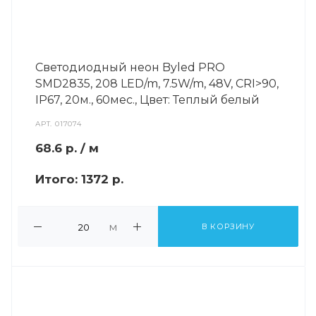
Светодиодный неон Byled PRO
SMD2835, 208 LED/m, 7.5W/m, 48V, СRI>90,
IP67, 20м., 60мес., Цвет: Теплый белый
АРТ.
017074
68.6
р.
/ м
Итого:
1372 р.
м
В КОРЗИНУ