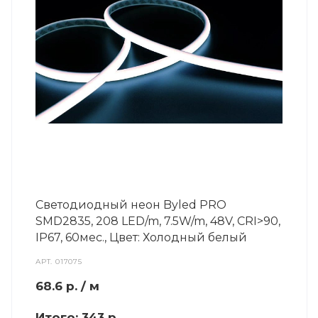
Светодиодный неон Byled PRO
SMD2835, 208 LED/m, 7.5W/m, 48V, СRI>90,
IP67, 60мес., Цвет: Холодный белый
АРТ.
017075
68.6
р.
/ м
Итого:
343 р.