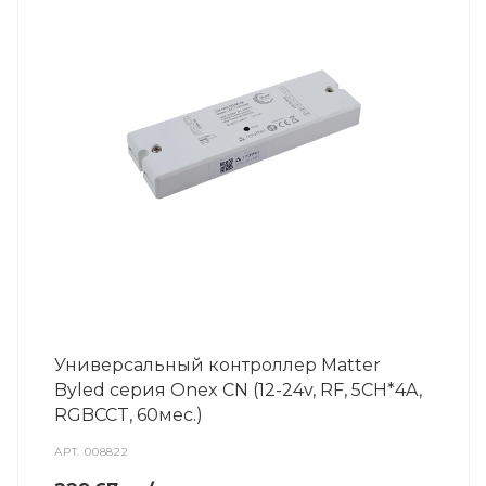
Универсальный контроллер Matter
Byled серия Onex CN (12-24v, RF, 5CH*4A,
RGBCCT, 60мес.)
АРТ.
008822