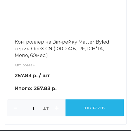
Контроллер на Din-рейку Matter Byled
серия OneX CN (100-240v, RF, 1CH*1A,
Mono, 60мес.)
АРТ.
008824
257.83
р.
/ шт
Итого:
257.83 р.
шт
В КОРЗИНУ