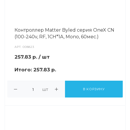
Контроллер Matter Byled серия OneX CN
(100-240v, RF, 1CH*1A, Mono, 60мес.)
АРТ.
008823
257.83
р.
/ шт
Итого:
257.83 р.
шт
В КОРЗИНУ