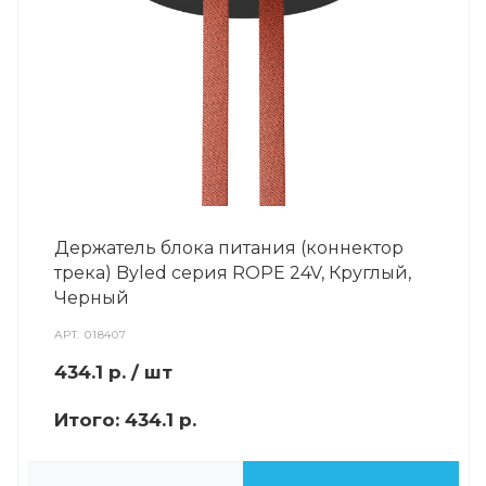
Держатель блока питания (коннектор
трека) Byled серия ROPE 24V, Круглый,
Черный
АРТ.
018407
434.1
р.
/ шт
Итого:
434.1 р.