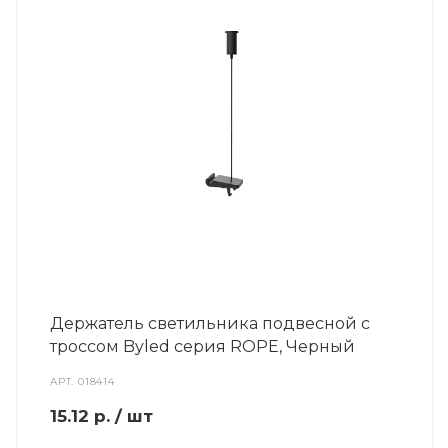
Держатель светильника подвесной с
троссом Byled серия ROPE, Черный
АРТ.
018414
15.12
р.
/ шт