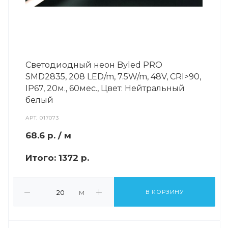
Светодиодный неон Byled PRO
SMD2835, 208 LED/m, 7.5W/m, 48V, СRI>90,
IP67, 20м., 60мес., Цвет: Нейтральный
белый
АРТ.
017073
68.6
р.
/ м
Итого:
1372 р.
м
В КОРЗИНУ