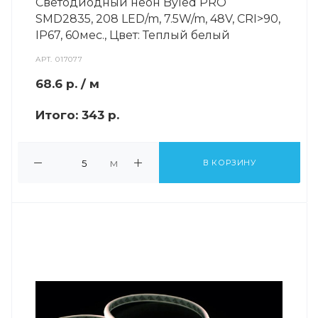
Светодиодный неон Byled PRO
SMD2835, 208 LED/m, 7.5W/m, 48V, СRI>90,
IP67, 60мес., Цвет: Теплый белый
АРТ.
017077
68.6
р.
/ м
Итого:
343 р.
м
В КОРЗИНУ