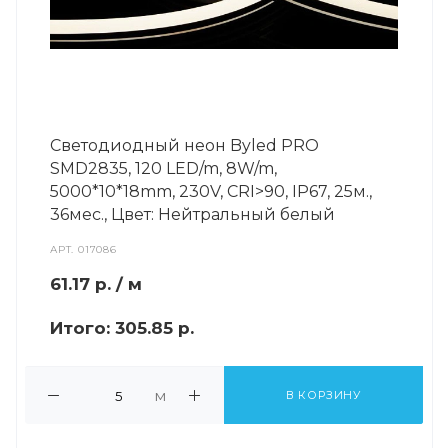
Светодиодный неон Byled PRO
SMD2835, 120 LED/m, 8W/m,
5000*10*18mm, 230V, СRI>90, IP67, 25м.,
36мес., Цвет: Нейтральный белый
АРТ.
017086
61.17
р.
/ м
Итого:
305.85 р.
м
В КОРЗИНУ