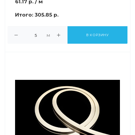
61.17
р.
/ м
Итого:
305.85 р.
м
В КОРЗИНУ