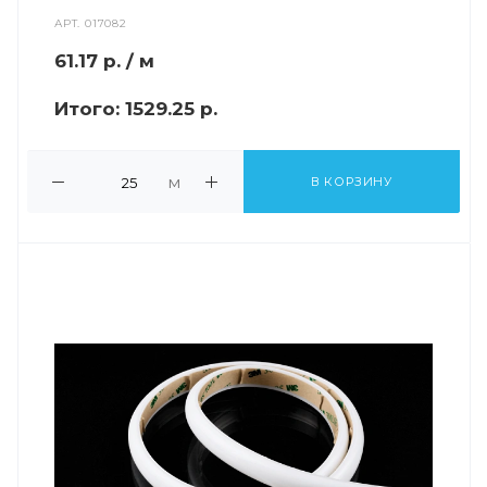
АРТ.
017082
61.17
р.
/ м
Итого:
1529.25 р.
м
В КОРЗИНУ