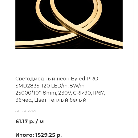
Светодиодный неон Byled PRO
SMD2835, 120 LED/m, 8W/m,
25000*10*18mm, 230V, СRI>90, IP67,
36мес., Цвет: Теплый белый
АРТ.
017084
61.17
р.
/ м
Итого:
1529.25 р.