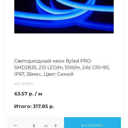
Светодиодный неон Byled PRO
SMD2835, 210 LED/m, 10W/m, 24V, СRI>90,
IP67, 36мес., Цвет: Синий
АРТ.
017071
63.57
р.
/ м
Итого:
317.85 р.
м
В КОРЗИНУ