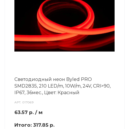
Светодиодный неон Byled PRO
SMD2835, 210 LED/m, 10W/m, 24V, СRI>90,
IP67, 36мес., Цвет: Красный
АРТ.
017069
63.57
р.
/ м
Итого:
317.85 р.