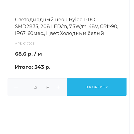
Светодиодный неон Byled PRO
SMD2835, 208 LED/m, 7.5W/m, 48V, СRI>90,
IP67, 60мес., Цвет: Холодный белый
АРТ.
017075
68.6
р.
/ м
Итого:
343 р.
м
В КОРЗИНУ