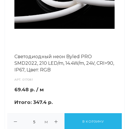
Светодиодный неон Byled PRO
SMD2022, 210 LED/m, 14.4W/m, 24V, СRI>90,
IP67, Цвет: RGB
АРТ.
017081
69.48
р.
/ м
Итого:
347.4 р.
м
В КОРЗИНУ