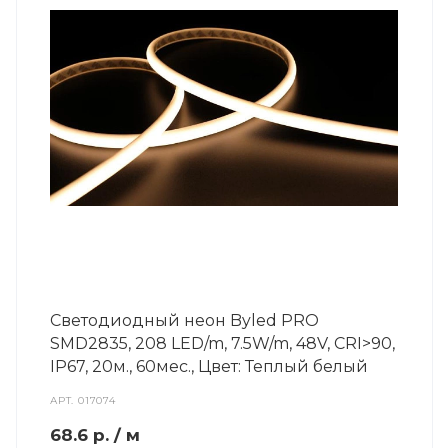
Светодиодный неон Byled PRO
SMD2835, 208 LED/m, 7.5W/m, 48V, СRI>90,
IP67, 20м., 60мес., Цвет: Теплый белый
АРТ.
017074
68.6
р.
/ м