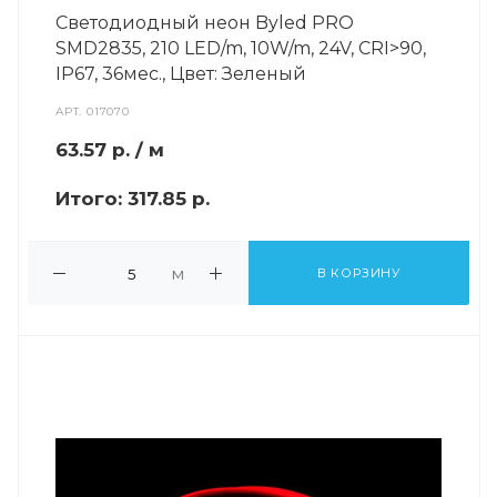
Светодиодный неон Byled PRO
SMD2835, 210 LED/m, 10W/m, 24V, СRI>90,
IP67, 36мес., Цвет: Зеленый
АРТ.
017070
63.57
р.
/ м
Итого:
317.85 р.
м
В КОРЗИНУ