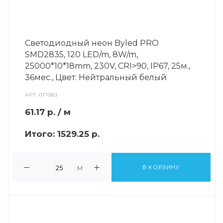
Светодиодный неон Byled PRO
SMD2835, 120 LED/m, 8W/m,
25000*10*18mm, 230V, СRI>90, IP67, 25м.,
36мес., Цвет: Нейтральный белый
АРТ.
017083
61.17
р.
/ м
Итого:
1529.25 р.
м
В КОРЗИНУ