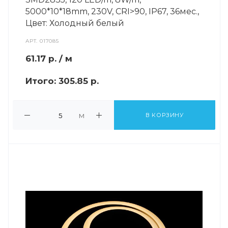
5000*10*18mm, 230V, СRI>90, IP67, 36мес.,
Цвет: Холодный белый
АРТ.
017085
61.17
р.
/ м
Итого:
305.85 р.
м
В КОРЗИНУ