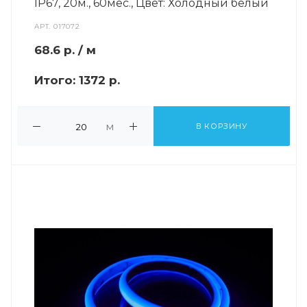
IP67, 20м., 60мес., Цвет: Холодный белый
АРТ.
017072
68.6
р.
/ м
Итого:
1372 р.
м
В КОРЗИНУ