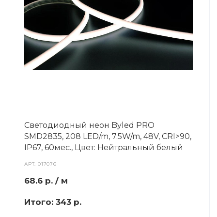
Светодиодный неон Byled PRO
SMD2835, 208 LED/m, 7.5W/m, 48V, СRI>90,
IP67, 60мес., Цвет: Нейтральный белый
АРТ.
017076
68.6
р.
/ м
Итого:
343 р.