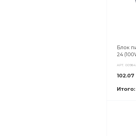
Блок п
24 (100W
АРТ.
00984
102.07
Итого