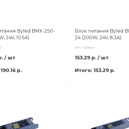
итания Byled BMX-250-
Блок питания Byled 
, 24V, 10.5A)
24 (200W, 24V, 8.3A)
5
АРТ.
009844
р.
/ шт
153.29
р.
/ шт
:
190.16 р.
Итого:
153.29 р.