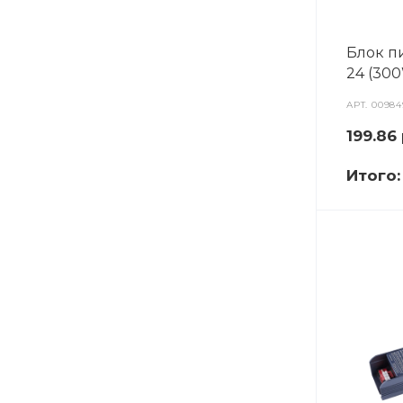
Блок п
24 (300
АРТ.
00984
199.86
Итого