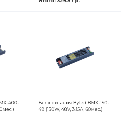
Итого:
329.87 р.
BMX-400-
Блок питания Byled BMX-150-
60мес.)
48 (150W, 48V, 3.15A, 60мес.)