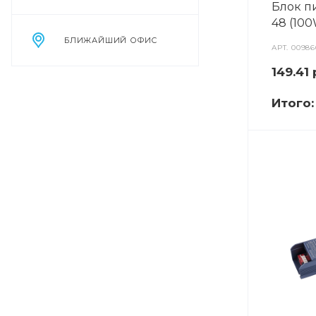
Блок п
48 (100W
БЛИЖАЙШИЙ ОФИС
АРТ.
00986
149.41
Итого