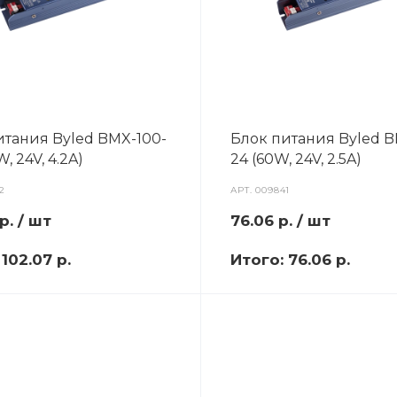
итания Byled BMX-100-
Блок питания Byled B
, 24V, 4.2A)
24 (60W, 24V, 2.5A)
2
АРТ.
009841
р.
/ шт
76.06
р.
/ шт
:
102.07 р.
Итого:
76.06 р.