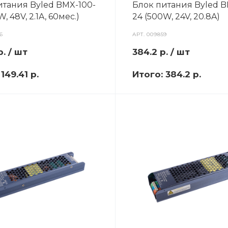
итания Byled BMX-100-
Блок питания Byled 
, 48V, 2.1A, 60мес.)
24 (500W, 24V, 20.8A)
6
АРТ.
009859
р.
/ шт
384.2
р.
/ шт
:
149.41 р.
Итого:
384.2 р.