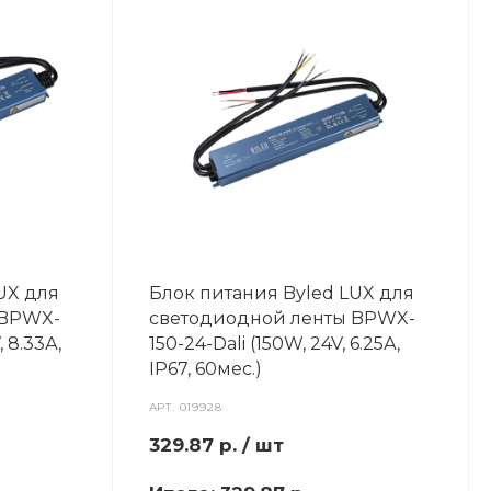
UX для
Блок питания Byled LUX для
 BPWX-
светодиодной ленты BPWX-
 8.33А,
150-24-Dali (150W, 24V, 6.25А,
IP67, 60мес.)
АРТ.
019928
329.87
р.
/ шт