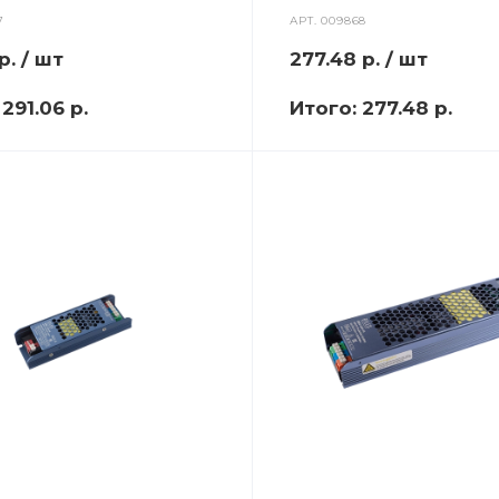
7
АРТ.
009868
р.
/ шт
277.48
р.
/ шт
:
291.06 р.
Итого:
277.48 р.