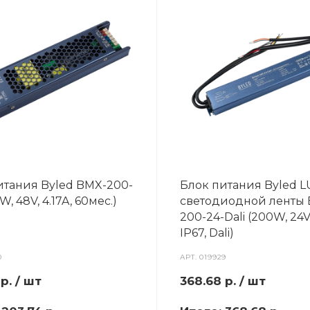
итания Byled BMX-200-
Блок питания Byled L
W, 48V, 4.17A, 60мес.)
светодиодной ленты
200-24-Dali (200W, 24V,
IP67, Dali)
0
АРТ.
019929
4
р.
/ шт
368.68
р.
/ шт