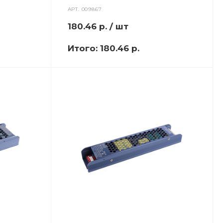
АРТ.
009867
180.46
р.
/ шт
Итого:
180.46 р.