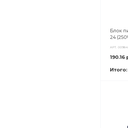
Блок п
24 (250W
АРТ.
00984
190.16
Итого