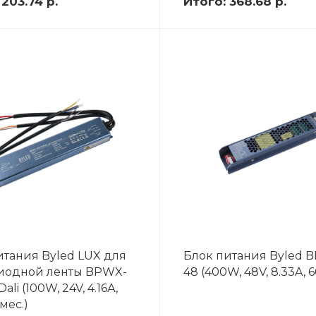
:
203.74 р.
Итого:
368.68 р.
итания Byled LUX для
Блок питания Byled 
иодной ленты BPWX-
48 (400W, 48V, 8.33A, 
ali (100W, 24V, 4.16А,
0мес.)