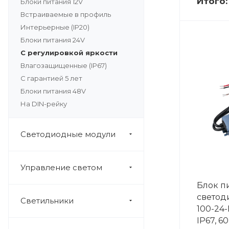
Итого
Блоки питания 12V
Встраиваемые в профиль
Интерьерные (IP20)
Блоки питания 24V
С регулировкой яркости
Влагозащищенные (IP67)
С гарантией 5 лет
Блоки питания 48V
На DIN-рейку
Светодиодные модули
Управление светом
Блок п
светод
Светильники
100-24-D
IP67, 6