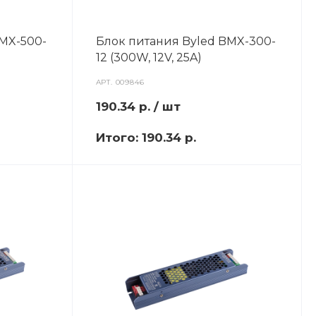
BMX-500-
Блок питания Byled BMX-300-
12 (300W, 12V, 25A)
АРТ.
009846
190.34
р.
/ шт
Итого:
190.34 р.