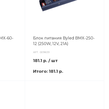
MX-60-
Блок питания Byled BMX-250-
12 (250W, 12V, 21A)
АРТ.
009839
181.1
р.
/ шт
Итого:
181.1 р.