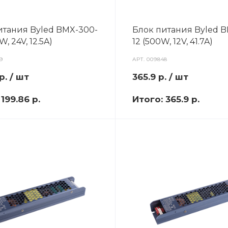
итания Byled BMX-300-
Блок питания Byled 
W, 24V, 12.5A)
12 (500W, 12V, 41.7A)
9
АРТ.
009848
р.
/ шт
365.9
р.
/ шт
:
199.86 р.
Итого:
365.9 р.