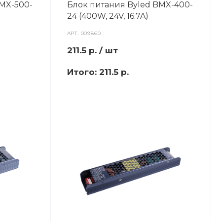
BMX-500-
Блок питания Byled BMX-400-
24 (400W, 24V, 16.7A)
АРТ.
009860
211.5
р.
/ шт
Итого:
211.5 р.