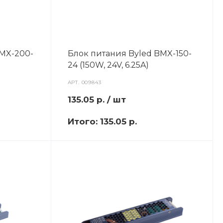
BMX-200-
Блок питания Byled BMX-150-
24 (150W, 24V, 6.25A)
АРТ.
009843
135.05
р.
/ шт
Итого:
135.05 р.