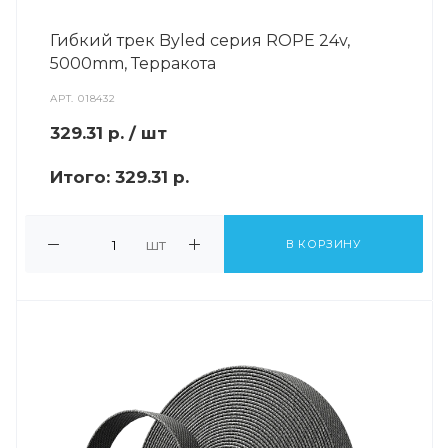
Гибкий трек Byled серия ROPE 24v,
5000mm, Терракота
АРТ.
018432
329.31
р.
/ шт
Итого:
329.31 р.
шт
В КОРЗИНУ