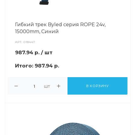
Гибкий трек Byled серия ROPE 24v,
15000mm, Синий
АРТ.
018447
987.94
р.
/ шт
Итого:
987.94 р.
шт
В КОРЗИНУ