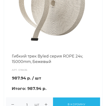
Гибкий трек Byled серия ROPE 24v,
15000mm, Бежевый
АРТ.
018436
987.94
р.
/ шт
Итого:
987.94 р.
шт
В КОРЗИНУ