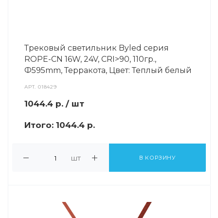
Трековый светильник Byled серия
ROPE-CN 16W, 24V, CRI>90, 110гр.,
Ф595mm, Терракота, Цвет: Теплый белый
АРТ.
018429
1044.4
р.
/ шт
Итого:
1044.4 р.
шт
В КОРЗИНУ