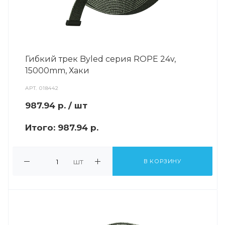
Гибкий трек Byled серия ROPE 24v,
15000mm, Хаки
АРТ.
018442
987.94
р.
/ шт
Итого:
987.94 р.
шт
В КОРЗИНУ