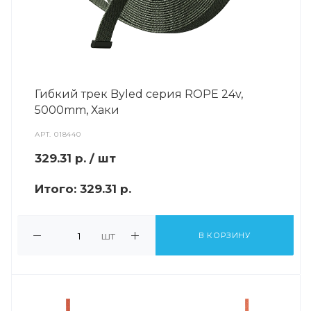
Гибкий трек Byled серия ROPE 24v,
5000mm, Хаки
АРТ.
018440
329.31
р.
/ шт
Итого:
329.31 р.
шт
В КОРЗИНУ