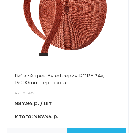
Гибкий трек Byled серия ROPE 24v,
15000mm, Терракота
АРТ.
018435
987.94
р.
/ шт
Итого:
987.94 р.