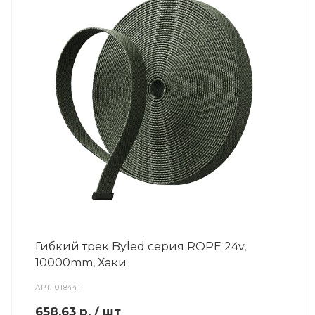
Гибкий трек Byled серия ROPE 24v,
10000mm, Хаки
АРТ.
018441
658.63
р.
/ шт