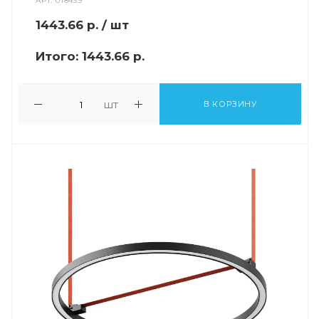
АРТ.
018439
1443.66
р.
/ шт
Итого:
1443.66 р.
шт
В КОРЗИНУ