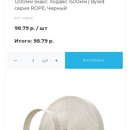
1200мм (макс. подвес 1500мм.) Byled
серия ROPE, Черный
АРТ.
018437
98.79
р.
/ шт
Итого:
98.79 р.
шт
В КОРЗИНУ